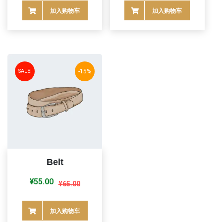
为：
价
为：
价
加入购物车
加入购物车
¥18.00。
格
¥20.00。
格
为：
为：
¥16.00。
¥18.00。
-15%
SALE!
Belt
原
当
¥
55.00
¥
65.00
价
前
为：
价
加入购物车
¥65.00。
格