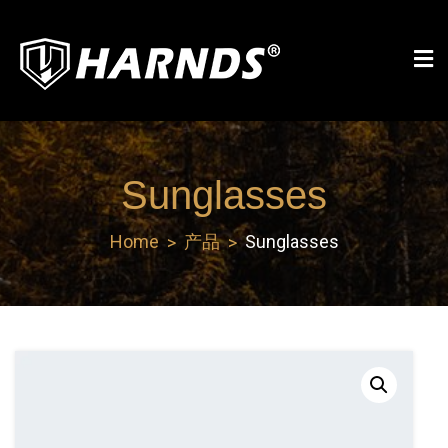
Skip
to
content
Harnds
Sunglasses
Home
产品
Sunglasses