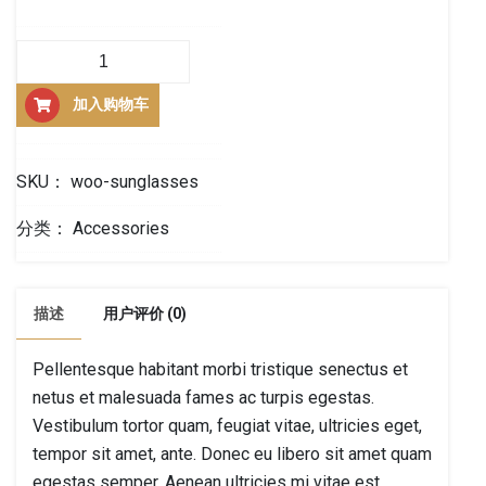
Sunglasses
数
加入购物车
量
SKU：
woo-sunglasses
分类：
Accessories
描述
用户评价 (0)
Pellentesque habitant morbi tristique senectus et
netus et malesuada fames ac turpis egestas.
Vestibulum tortor quam, feugiat vitae, ultricies eget,
tempor sit amet, ante. Donec eu libero sit amet quam
egestas semper. Aenean ultricies mi vitae est.