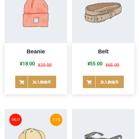
Beanie
Belt
原
当
原
当
¥
18.00
¥
55.00
¥
20.00
¥
65.00
价
前
价
前
为：
价
为：
价
加入购物车
加入购物车
¥20.00。
格
¥65.00。
格
为：
为：
¥18.00。
¥55.00。
-11%
SALE!