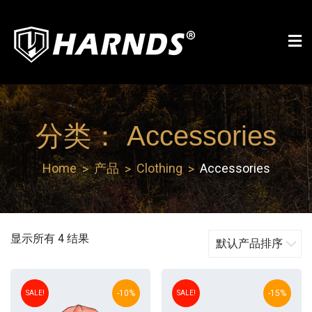
Skip
to
content
Harnds
分类：
Accessories
Home
产品
Clothing
Accessories
显示所有 4 结果
-10%
-15%
SALE!
SALE!