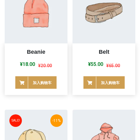
Beanie
Belt
原
当
原
当
¥
18.00
¥
55.00
¥
20.00
¥
65.00
价
前
价
前
为：
价
为：
价
加入购物车
加入购物车
¥20.00。
格
¥65.00。
格
为：
为：
¥18.00。
¥55.00。
-11%
SALE!