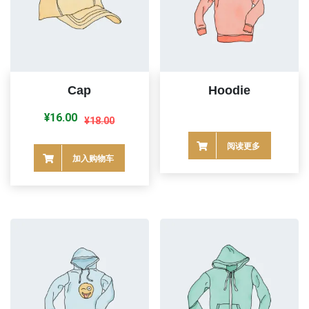
Cap
Hoodie
原
当
¥
16.00
¥
18.00
价
前
阅读更多
为：
价
加入购物车
¥18.00。
格
为：
¥16.00。