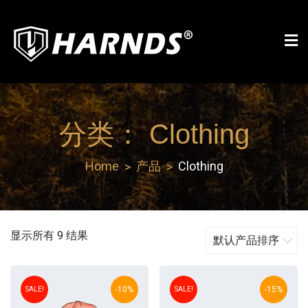
Skip
to
content
Harnds
分类：
Clothing
Home
产品
Clothing
显示所有 9 结果
-10%
-15%
SALE!
SALE!